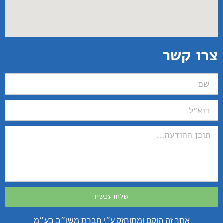
צרו קשר
שלחו עכשיו
אתר זה הוקם ומתוחזק ע״י חברת משו״ב בע״מ