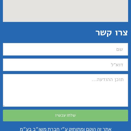
צרו קשר
שלחו עכשיו
אתר זה הוקם ומתוחזק ע״י חברת משו״ב בע״מ